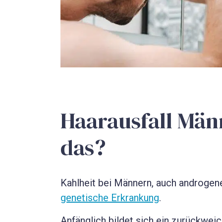
Haarausfall Männ
das?
Kahlheit bei Männern, auch androgene
genetische Erkrankung
.
Anfänglich bildet sich ein zurückwei