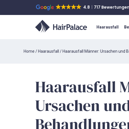
4.8
717 Bewertunge
Haarausfall
Be
Home
/
Haarausfall
/
Haarausfall Männer: Ursachen und 
Haarausfall 
Ursachen un
Behandlungen