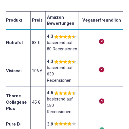
Amazon
Produkt
Preis
Veganerfreundlich
Bewertungen
4.3
Nutrafol
83 €
basierend auf
80 Recensionen
4.3
basierend auf
Viviscal
106 €
639
Recensionen
4.5
Thorne
basierend auf
Collagène
45 €
580
Plus
Recensionen
Pure B-
3.9