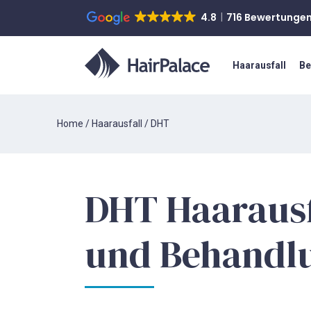
4.8
716 Bewertunge
Haarausfall
Be
Home
/
Haarausfall
/
DHT
DHT Haarausf
und Behandl