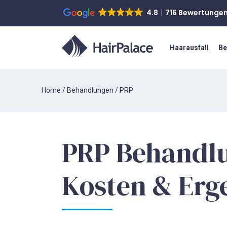
4.8
716 Bewertunge
Haarausfall
Be
Home
/
Behandlungen
/
PRP
PRP Behandlu
Kosten & Erg