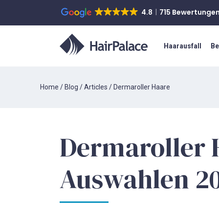
4.8
715 Bewertunge
Haarausfall
Be
Home
/
Blog
/
Articles
/
Dermaroller Haare
Dermaroller 
Auswahlen 2